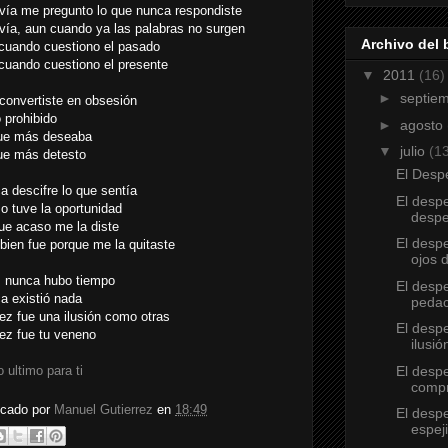
vía me pregunto lo que nunca respondiste
vía, aun cuando ya las palabras no surgen
Archivo del 
cuando cuestiono el pasado
cuando cuestiono el presente
▼
2011
(16)
►
septie
 convertiste en obsesión
 prohibido
►
agosto
ue más deseaba
▼
julio
(1
ue más detesto
El Despe
a descifre lo que sentía
El despe
o tuve la oportunidad
despe
ue acaso me la diste
El despe
bien fue porque me la quitaste
ojos 
 nunca hubo tiempo
El despe
a existió nada
pedac
vez fue una ilusión como otras
El despe
vez fue tu veneno
ilusió
El despe
o ultimo para ti
comp
icado por
Manuel Gutierrez
en
18:49
El despe
espej