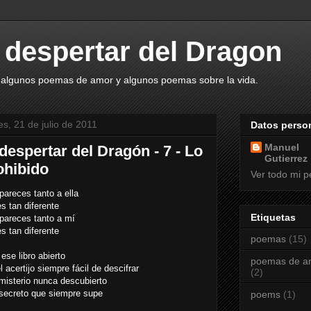
despertar del Dragon
 algunos poemas de amor y algunos poemas sobre la vida.
es, 21 de julio de 2011
Datos perso
Manuel
 despertar del Dragón - 7 - Lo
Gutierrez
ohibido
Ver todo mi pe
pareces tanto a ella
s tan diferente
Etiquetas
 pareces tanto a mí
s tan diferente
poemas
(15)
ese libro abierto
poemas de a
 acertijo siempre fácil de descifrar
(2)
misterio nunca descubierto
secreto que siempre supe
poems
(1)