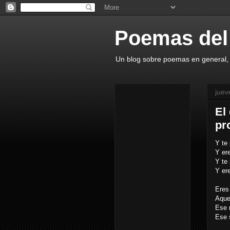
Poemas del 
Un blog sobre poemas en general,
juev
El
pr
Y te 
Y ere
Y te
Y ere
Eres 
Aquel
Ese 
Ese 