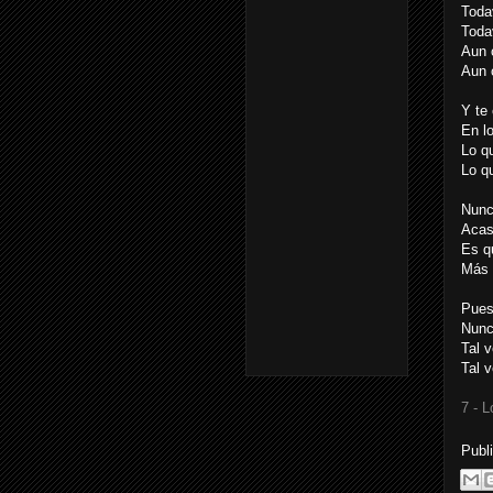
Toda
Toda
Aun 
Aun 
Y te
En lo
Lo q
Lo q
Nunc
Acas
Es q
Más 
Pues
Nunc
Tal 
Tal 
7 - L
Publ