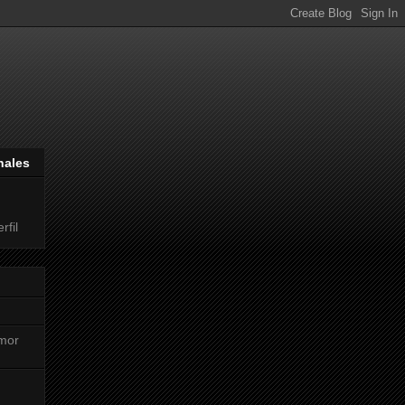
nales
rfil
mor