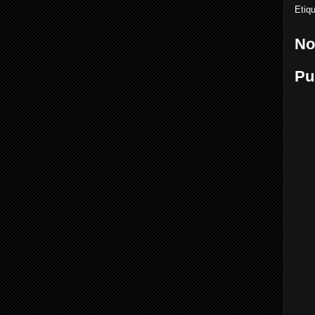
Etiq
No
Pu