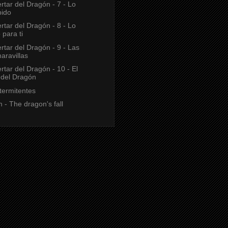
rtar del Dragón - 7 - Lo
bido
rtar del Dragón - 8 - Lo
 para ti
rtar del Dragón - 9 - Las
aravillas
rtar del Dragón - 10 - El
 del Dragón
termitentes
 - The dragon's fall